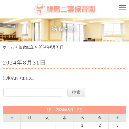
給食献立
ホーム
>
給食献立
> 2024年8月31日
2024年8月31日
記事がありません。
7月 2024年8月 9月
日
月
火
水
木
金
土
1
2
3