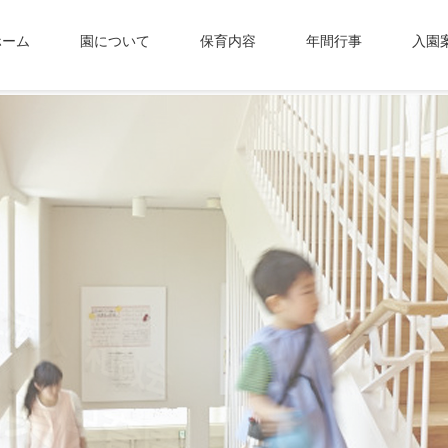
ホーム
園について
保育内容
年間行事
入園