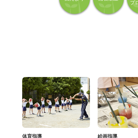
プ
体育指導
絵画指導