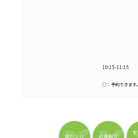
す
園だより
給食献立